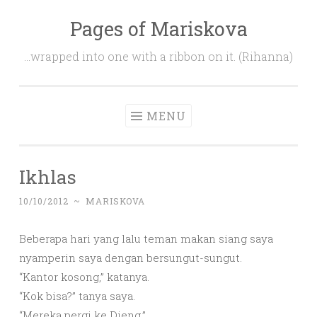
Pages of Mariskova
Skip
to
…wrapped into one with a ribbon on it. (Rihanna)
content
MENU
Ikhlas
10/10/2012
~
MARISKOVA
Beberapa hari yang lalu teman makan siang saya
nyamperin saya dengan bersungut-sungut.
“Kantor kosong,” katanya.
“Kok bisa?” tanya saya.
“Mereka pergi ke Dieng.”