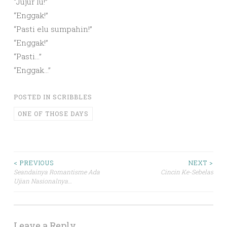
“Jujur lu!”
“Enggak!”
“Pasti elu sumpahin!”
“Enggak!”
“Pasti…”
“Enggak…”
POSTED IN
SCRIBBLES
ONE OF THOSE DAYS
Post
< PREVIOUS
NEXT >
Seandainya Romantisme Ada
Cincin Ke-Sebelas
Ujian Nasionalnya…
navigation
Leave a Reply