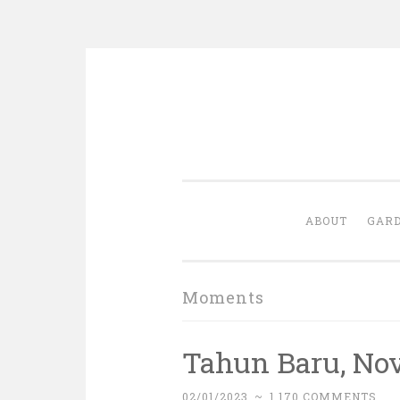
Skip
to
content
ABOUT
GARD
Moments
Tahun Baru, Nov
02/01/2023
~
1,170 COMMENTS