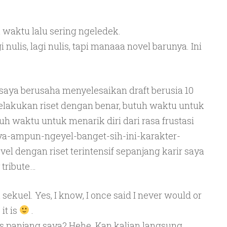
waktu lalu sering ngeledek.
i nulis, lagi nulis, tapi manaaa novel barunya. Ini
 saya berusaha menyelesaikan draft berusia 10
lakukan riset dengan benar, butuh waktu untuk
 waktu untuk menarik diri dari rasa frustasi
ya-ampun-ngeyel-banget-sih-ini-karakter-
ovel dengan riset terintensif sepanjang karir saya
 tribute…
 sekuel. Yes, I know, I once said I never would or
it is
.
us panjang saya? Hehe. Kan kalian langsung