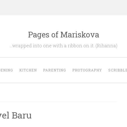
Pages of Mariskova
…wrapped into one with a ribbon on it. (Rihanna)
ENING
KITCHEN
PARENTING
PHOTOGRAPHY
SCRIBBL
el Baru