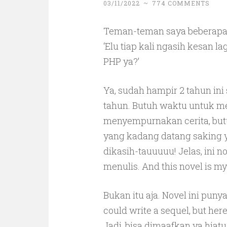
03/11/2022
~
774 COMMENTS
Teman-teman saya beberapa 
‘Elu tiap kali ngasih kesan lag
PHP ya?’
Ya, sudah hampir 2 tahun ini
tahun. Butuh waktu untuk me
menyempurnakan cerita, butuh
yang kadang datang saking 
dikasih-tauuuuu! Jelas, ini n
menulis. And this novel is my
Bukan itu aja. Novel ini punya
could write a sequel, but here 
Jadi, bisa dimaafkan ya hiat