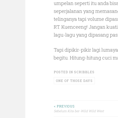
umpelan seperti itu anda bi
seperjalanan yang memasang
telinganya tapi volume dipas
RT. Kuenceeng! Jangan kuatir
lagu-lagu yang dipasang pas
Tapi dipikir-pikir lagi lumay
begitu. Hitung-hitung cuci m
POSTED IN
SCRIBBLES
ONE OF THOSE DAYS
Post
< PREVIOUS
Sebelum Kita ber-Wild Wild West