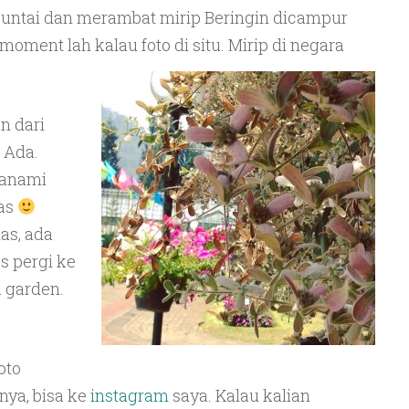
untai dan merambat mirip Beringin dicampur
 moment lah kalau foto di situ. Mirip di negara
 dari
 Ada.
tanami
as
s, ada
s pergi ke
a garden.
oto
ya, bisa ke
instagram
saya. Kalau kalian