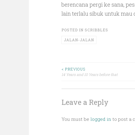
berencana pergi ke sana, pe
lain terlalu sibuk untuk mau
POSTED IN
SCRIBBLES
JALAN-JALAN
Post
< PREVIOUS
14 Years and 10 Years before that
navigation
Leave a Reply
You must be
logged in
to post a