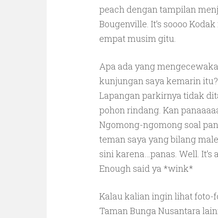
peach dengan tampilan menj
Bougenville. It’s soooo Kodak
empat musim gitu.
Apa ada yang mengecewakan
kunjungan saya kemarin itu?
Lapangan parkirnya tidak di
pohon rindang. Kan panaaaa
Ngomong-ngomong soal pana
teman saya yang bilang male
sini karena…panas. Well. It’s 
Enough said ya *wink*
Kalau kalian ingin lihat foto-f
Taman Bunga Nusantara lainn