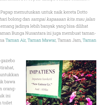
a. Papap memutuskan untuk naik kereta Dotto
 hari bolong dan
sampai kapaaaan kita mau jalan
mang jadinya lebih banyak yang bisa dilihat
 Taman Bunga Nusantara ini juga membuat taman-
ema
Taman Air
,
Taman Mawar
, Taman Jam,
Taman
o-gazebo
tirahat,
eruntukkan
nik bawa
n orang-
ik ini
 toilet