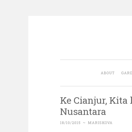
Skip
to
content
ABOUT
GARD
Ke Cianjur, Kit
Nusantara
18/10/2015
~
MARISKOVA