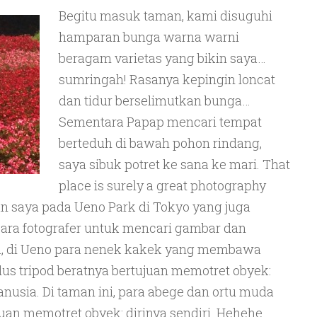
Begitu masuk taman, kami disuguhi
hamparan bunga warna warni
beragam varietas yang bikin saya…
sumringah! Rasanya kepingin loncat
dan tidur berselimutkan bunga…
Sementara Papap mencari tempat
berteduh di bawah pohon rindang,
saya sibuk potret ke sana ke mari. That
place is surely a great photography
n saya pada Ueno Park di Tokyo yang juga
para fotografer untuk mencari gambar dan
, di Ueno para nenek kakek yang membawa
plus tripod beratnya bertujuan memotret obyek:
nusia. Di taman ini, para abege dan ortu muda
an memotret obyek: dirinya sendiri. Hehehe…