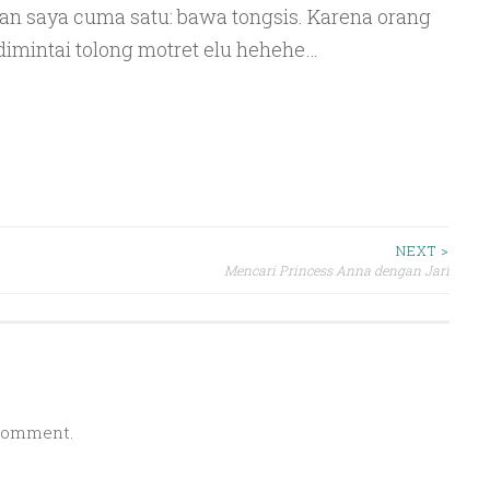
san saya cuma satu: bawa tongsis. Karena orang
 dimintai tolong motret elu hehehe…
NEXT >
Mencari Princess Anna dengan Jari
 comment.