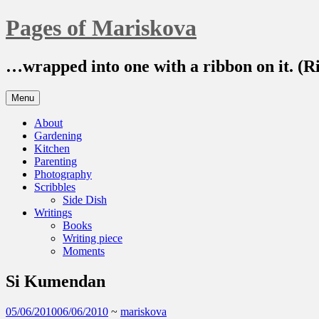
Skip
Pages of Mariskova
to
content
…wrapped into one with a ribbon on it. (R
Menu
About
Gardening
Kitchen
Parenting
Photography
Scribbles
Side Dish
Writings
Books
Writing piece
Moments
Si Kumendan
05/06/2010
06/06/2010
~
mariskova