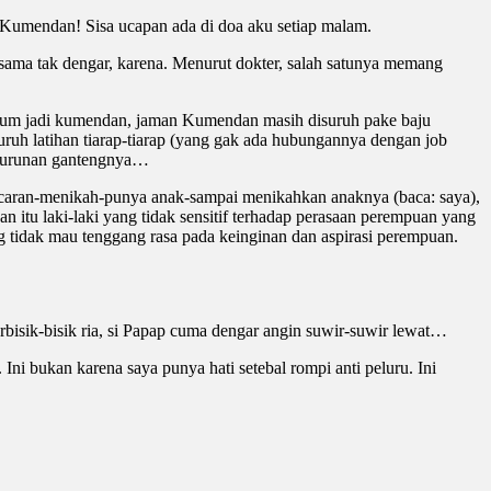
, Kumendan! Sisa ucapan ada di doa aku setiap malam.
sama tak dengar, karena. Menurut dokter, salah satunya memang
elum jadi kumendan, jaman Kumendan masih disuruh pake baju
uruh latihan tiarap-tiarap (yang gak ada hubungannya dengan job
eturunan gantengnya…
pacaran-menikah-punya anak-sampai menikahkan anaknya (baca: saya),
 itu laki-laki yang tidak sensitif terhadap perasaan perempuan yang
tidak mau tenggang rasa pada keinginan dan aspirasi perempuan.
rbisik-bisik ria, si Papap cuma dengar angin suwir-suwir lewat…
ni bukan karena saya punya hati setebal rompi anti peluru. Ini