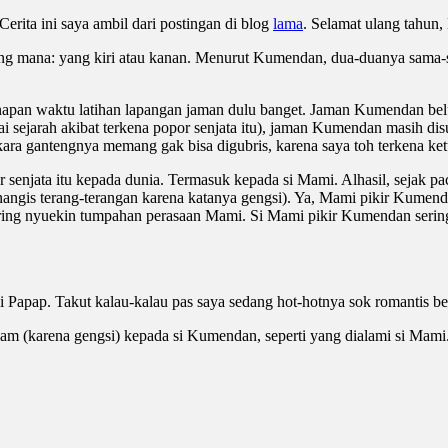
Cerita ini saya ambil dari postingan di blog
lama
. Selamat ulang tahun
yang mana: yang kiri atau kanan. Menurut Kumendan, dua-duanya sama-
 senapan waktu latihan lapangan jaman dulu banget. Jaman Kumendan b
 sejarah akibat terkena popor senjata itu), jaman Kumendan masih dis
ara gantengnya memang gak bisa digubris, karena saya toh terkena k
senjata itu kepada dunia. Termasuk kepada si Mami. Alhasil, sejak 
nangis terang-terangan karena katanya gengsi). Ya, Mami pikir Kumendan
ring nyuekin tumpahan perasaan Mami. Si Mami pikir Kumendan sering 
i Papap. Takut kalau-kalau pas saya sedang hot-hotnya sok romantis be
am (karena gengsi) kepada si Kumendan, seperti yang dialami si Mami. I