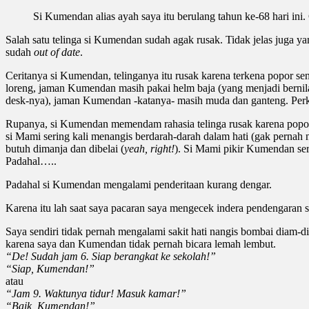
Si Kumendan alias ayah saya itu berulang tahun ke-68 hari ini. 
Salah satu telinga si Kumendan sudah agak rusak. Tidak jelas juga 
sudah
out of date
.
Ceritanya si Kumendan, telinganya itu rusak karena terkena popor
loreng, jaman Kumendan masih pakai helm baja (yang menjadi bernilai
desk-nya), jaman Kumendan -katanya- masih muda dan ganteng. Perk
Rupanya, si Kumendan memendam rahasia telinga rusak karena popor 
si Mami sering kali menangis berdarah-darah dalam hati (gak pernah 
butuh dimanja dan dibelai (
yeah, right!
). Si Mami pikir Kumendan se
Padahal…..
Padahal si Kumendan mengalami penderitaan kurang dengar.
Karena itu lah saat saya pacaran saya mengecek indera pendengaran s
Saya sendiri tidak pernah mengalami sakit hati nangis bombai diam-di
karena saya dan Kumendan tidak pernah bicara lemah lembut.
“De! Sudah jam 6. Siap berangkat ke sekolah!”
“Siap, Kumendan!”
atau
“Jam 9. Waktunya tidur! Masuk kamar!”
“Baik, Kumendan!”