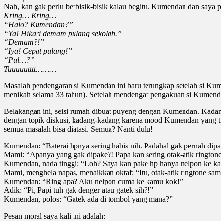
Nah, kan gak perlu berbisik-bisik kalau begitu. Kumendan dan saya
Kring… Kring…
“Halo? Kumendan?”
“Ya! Hikari demam pulang sekolah.”
“Demam?!”
“Iya! Cepat pulang!”
“Pul…?”
Tuuuuutttt………
Masalah pendengaran si Kumendan ini baru terungkap setelah si Kume
menikah selama 33 tahun). Setelah mendengar pengakuan si Kumenda
Belakangan ini, seisi rumah dibuat puyeng dengan Kumendan. Kad
dengan topik diskusi, kadang-kadang karena mood Kumendan yang tib
semua masalah bisa diatasi. Semua? Nanti dulu!
Kumendan: “Baterai hpnya sering habis nih. Padahal gak pernah dipa
Mami: “Apanya yang gak dipake?! Papa kan sering otak-atik ringtone
Kumendan, nada tinggi: “Loh? Saya kan pake hp hanya nelpon ke ka
Mami, menghela napas, menaikkan oktaf: “Itu, otak-atik ringtone sam
Kumendan: “Ring apa? Aku nelpon cuma ke kamu kok!”
Adik: “Pi, Papi tuh gak denger atau gatek sih?!”
Kumendan, polos: “Gatek ada di tombol yang mana?”
Pesan moral saya kali ini adalah: