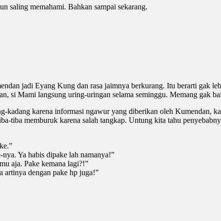
 pun saling memahami. Bahkan sampai sekarang.
ndan jadi Eyang Kung dan rasa jaimnya berkurang. Itu berarti gak le
n, si Mami langsung uring-uringan selama seminggu. Memang gak bai
ang-kadang karena informasi ngawur yang diberikan oleh Kumendan,
a-tiba memburuk karena salah tangkap. Untung kita tahu penyebabnya 
ke.”
-nya. Ya habis dipake lah namanya!”
mu aja. Pake kemana lagi?!”
a artinya dengan pake hp juga!”