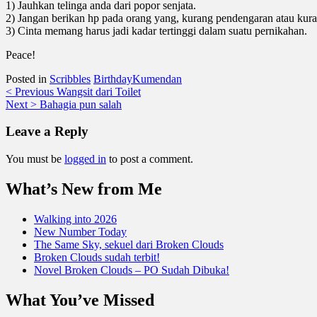
1) Jauhkan telinga anda dari popor senjata.
2) Jangan berikan hp pada orang yang, kurang pendengaran atau kura
3) Cinta memang harus jadi kadar tertinggi dalam suatu pernikahan.
Peace!
Posted in
Scribbles
Birthday
Kumendan
Post
< Previous
Wangsit dari Toilet
Next >
Bahagia pun salah
navigation
Leave a Reply
You must be
logged in
to post a comment.
What’s New from Me
Walking into 2026
New Number Today
The Same Sky, sekuel dari Broken Clouds
Broken Clouds sudah terbit!
Novel Broken Clouds – PO Sudah Dibuka!
What You’ve Missed