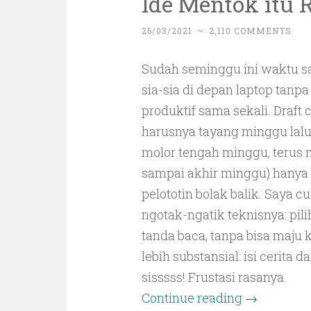
Ide Mentok itu 
26/03/2021
~
2,110 COMMENTS
Sudah seminggu ini waktu s
sia-sia di depan laptop tanpa
produktif sama sekali. Draft
harusnya tayang minggu lal
molor tengah minggu, terus m
sampai akhir minggu) hanya 
pelototin bolak balik. Saya 
ngotak-ngatik teknisnya: pili
tanda baca, tanpa bisa maju 
lebih substansial: isi cerita 
sisssss! Frustasi rasanya.
Continue reading
→