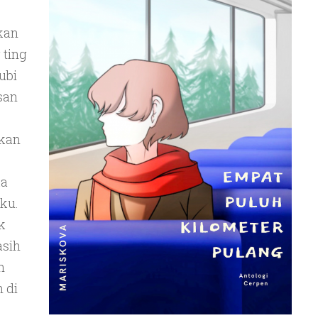
kan
 ting
ubi
san
ikan
ka
ku.
k
asih
n
 di