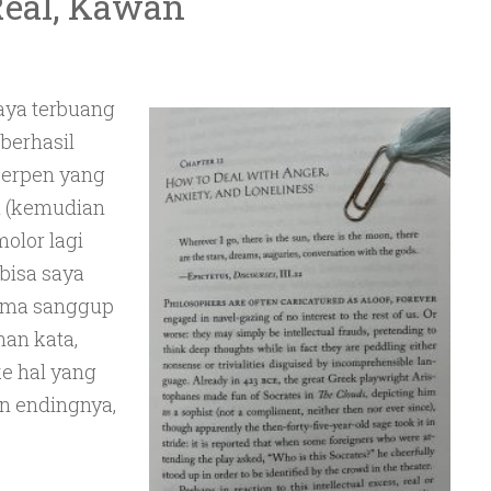
Real, Kawan
aya terbuang
 berhasil
 cerpen yang
u (kemudian
olor lagi
bisa saya
cuma sanggup
han kata,
ke hal yang
dan endingnya,