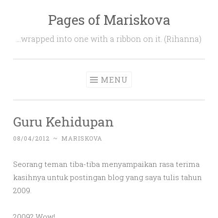
Pages of Mariskova
Skip
to
…wrapped into one with a ribbon on it. (Rihanna)
content
MENU
Guru Kehidupan
08/04/2012
~
MARISKOVA
Seorang teman tiba-tiba menyampaikan rasa terima
kasihnya untuk postingan blog yang saya tulis tahun
2009.
2009? Wow!