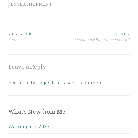
ENGLIGHTENMENT
Post
< PREVIOUS
NEXT >
Serius lo?
Majalah bz! Blogfam edisi April
navigation
Leave a Reply
You must be
logged in
to post a comment.
What’s New from Me
Walking into 2026