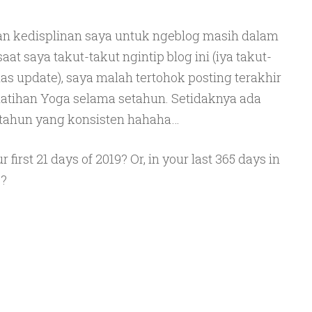
dan kedisplinan saya untuk ngeblog masih dalam
at saya takut-takut ngintip blog ini (iya takut-
s update), saya malah tertohok posting terakhir
latihan Yoga selama setahun. Setidaknya ada
etahun yang konsisten hahaha…
first 21 days of 2019? Or, in your last 365 days in
8?