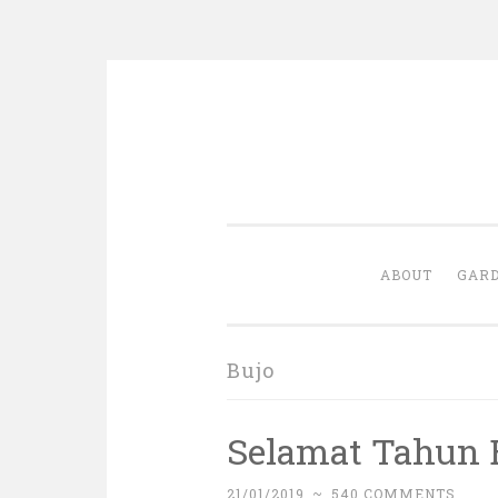
Skip
to
content
ABOUT
GARD
Bujo
Selamat Tahun B
21/01/2019
~
540 COMMENTS