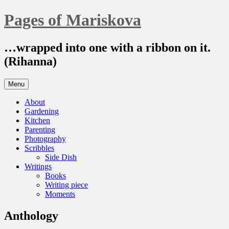
Skip
Pages of Mariskova
to
content
…wrapped into one with a ribbon on it.
(Rihanna)
Menu
About
Gardening
Kitchen
Parenting
Photography
Scribbles
Side Dish
Writings
Books
Writing piece
Moments
Anthology