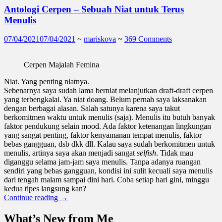
Antologi Cerpen – Sebuah Niat untuk Terus
Menulis
07/04/2021
07/04/2021
~
mariskova
~
369 Comments
Cerpen Majalah Femina
Niat. Yang penting niatnya.
Sebenarnya saya sudah lama berniat melanjutkan draft-draft cerpen
yang terbengkalai. Ya niat doang. Belum pernah saya laksanakan
dengan berbagai alasan. Salah satunya karena saya takut
berkomitmen waktu untuk menulis (saja). Menulis itu butuh banyak
faktor pendukung selain mood. Ada faktor ketenangan lingkungan
yang sangat penting, faktor kenyamanan tempat menulis, faktor
bebas gangguan, dsb dkk dll. Kalau saya sudah berkomitmen untuk
menulis, artinya saya akan menjadi sangat
selfish
. Tidak mau
diganggu selama jam-jam saya menulis. Tanpa adanya ruangan
sendiri yang bebas gangguan, kondisi ini sulit kecuali saya menulis
dari tengah malam sampai dini hari. Coba setiap hari gini, minggu
kedua tipes langsung kan?
Continue reading
→
What’s New from Me