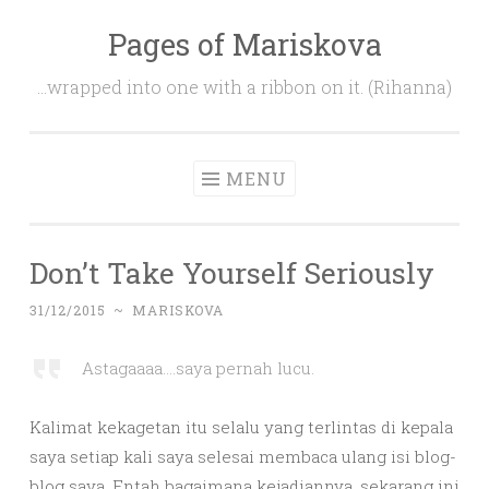
Pages of Mariskova
Skip
to
…wrapped into one with a ribbon on it. (Rihanna)
content
MENU
Don’t Take Yourself Seriously
31/12/2015
~
MARISKOVA
Astagaaaa….saya pernah lucu.
Kalimat kekagetan itu selalu yang terlintas di kepala
saya setiap kali saya selesai membaca ulang isi blog-
blog saya. Entah bagaimana kejadiannya, sekarang ini