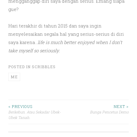
mengganggap diri saya dengan serius. Emang siapa
gue?
Hari terakhir di tahun 2015 dan saya ingin
menyelesaikan segala hal yang serius-serius di diri
saya karena…
life is much better enjoyed when I don’t
take myself so seriously.
POSTED IN
SCRIBBLES
ME
Post
< PREVIOUS
NEXT >
Berkebun. Atau Sekadar Ubek-
Bunga Pencetus Demo
Ubek Tanah.
navigation