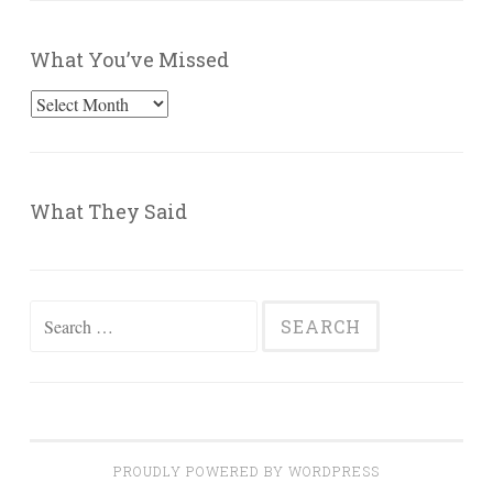
What You’ve Missed
What
You’ve
Missed
What They Said
Search
for:
PROUDLY POWERED BY WORDPRESS