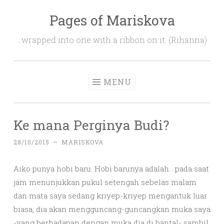
Pages of Mariskova
Skip
to
…wrapped into one with a ribbon on it. (Rihanna)
content
MENU
Ke mana Perginya Budi?
28/10/2015
~
MARISKOVA
Aiko punya hobi baru. Hobi barunya adalah….pada saat
jam menunjukkan pukul setengah sebelas malam
dan mata saya sedang kriyep-kriyep mengantuk luar
biasa, dia akan mengguncang-guncangkan muka saya
-yang berhadapan dengan muka dia di bantal- sambil