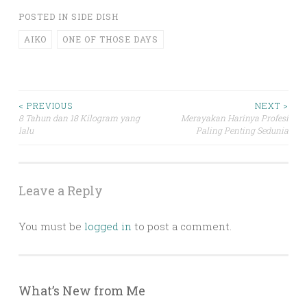
POSTED IN
SIDE DISH
AIKO
ONE OF THOSE DAYS
Post
< PREVIOUS
NEXT >
8 Tahun dan 18 Kilogram yang
Merayakan Harinya Profesi
lalu
Paling Penting Sedunia
navigation
Leave a Reply
You must be
logged in
to post a comment.
What’s New from Me