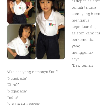
di depan asisten
rumah tangga
kami yang biasa
mengurus
keperluan dia,
asisten kami itu
berkomentar
yang
menggelitik
saya.
“Dek, teman
Aiko ada yang namanya Sari?”
“Nggak ada.”
“Citra?”
“Nggak ada.”
“Indra?”
“NGGGAAAK adaaa.”