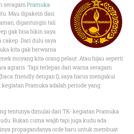
ah seragam
Pramuka
itu. Mau dipakein dasi
yaman, digantungin tali
eep gak bisa bikin saya
ih cakep. Dari dulu saya
ka kita gak berwarna
nenek moyang kita orang pelaut. Atau hijau seperti
a agraris. Tapi terlepas dari warna seragam
baca: friendly dengan I), saya harus mengakui
t kegiatan Pramuka adalah periode yang
ng tentunya dimulai dari TK- kegiatan Pramuka
udu. Bukan cuma wajib tapi juga kudu ada
tinya propagandanya orde baru untuk membuat