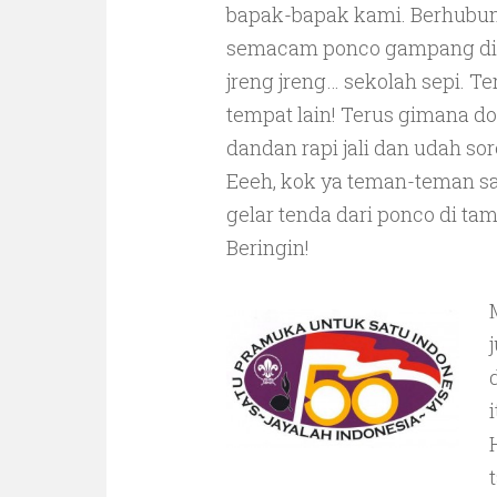
bapak-bapak kami. Berhubun
semacam ponco gampang di da
jreng jreng… sekolah sepi. 
tempat lain! Terus gimana d
dandan rapi jali dan udah sor
Eeeh, kok ya teman-teman sa
gelar tenda dari ponco di ta
Beringin!