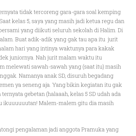
ernyata tidak tercoreng gara-gara soal kemping
Saat kelas 5, saya yang masih jadi ketua regu dan
rsami yang diikuti seluruh sekolah di Halim. Di
malam. Buat adik-adik yang gak tau apa itu jurit
malam hari yang intinya waktunya para kakak
ek juniornya. Nah jurit malam waktu itu
im melewati sawah-sawah yang (saat itu) masih
enggak. Namanya anak SD, disuruh begadang
men ya seneng aja. Yang bikin kegiatan itu gak
 ternyata gebetan (halaaah, kelas 5 SD udah ada
itu ikuuuuuutan! Malem-malem gitu dia masih
ntongi pengalaman jadi anggota Pramuka yang